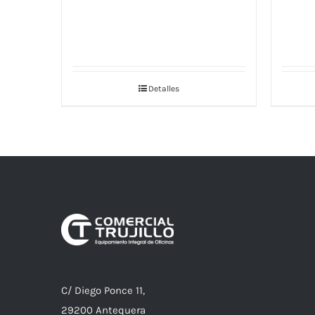
Detalles
C/ Diego Ponce 11,
29200 Antequera