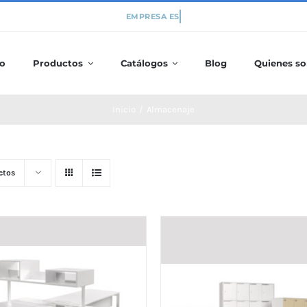
io
Productos
Catálogos
Blog
Quienes s
Inicio
/
Almacenaje
ctos