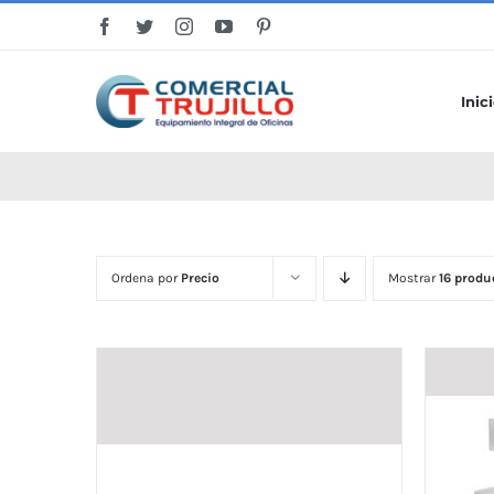
Saltar
al
contenido
Inic
Ordena por
Precio
Mostrar
16 produ