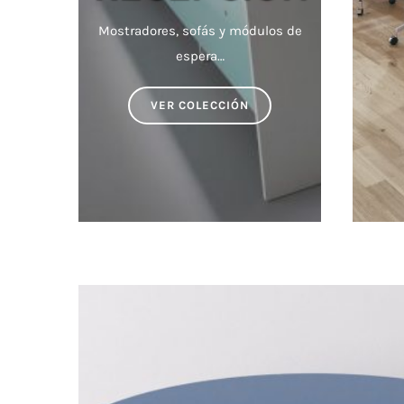
Mostradores, sofás y módulos de
espera…
VER COLECCIÓN