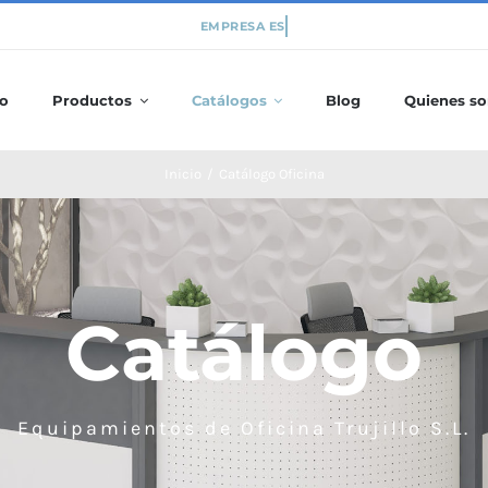
io
Productos
Catálogos
Blog
Quienes s
Inicio
/
Catálogo Oficina
Catálogo
Equipamientos de Oficina Trujillo S.L.