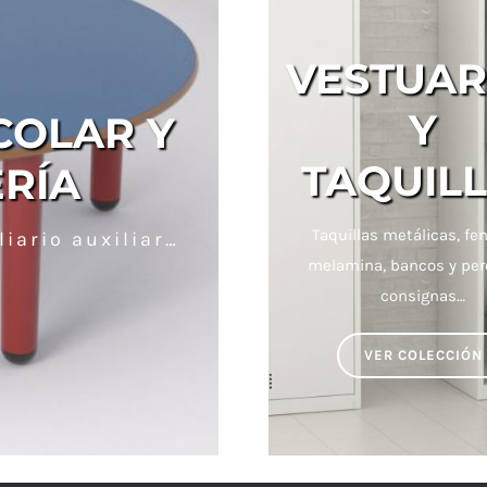
VESTUAR
Y
COLAR Y
TAQUIL
RÍA
Taquillas metálicas, fen
liario auxiliar…
melamina, bancos y per
consignas…
VER COLECCIÓN