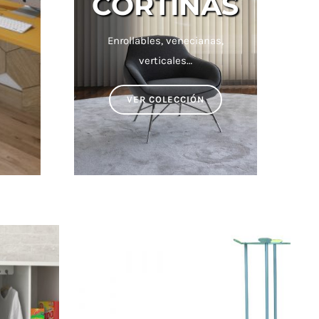
CORTINAS
Enrollables, venecianas,
verticales…
VER COLECCIÓN