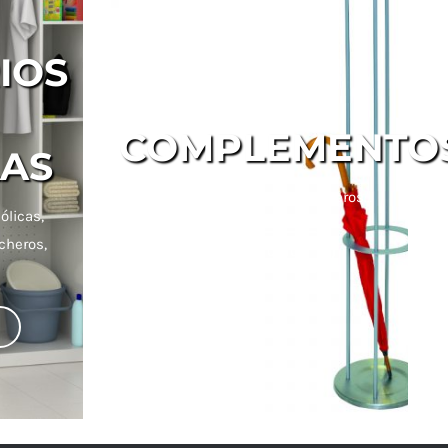
IOS
COMPLEMENTO
LAS
Papeleras, percheros, paragüeros…
ólicas,
cheros,
VER COLECCIÓN