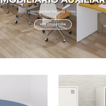
Hand picked featured items
VER COLECCIÓN