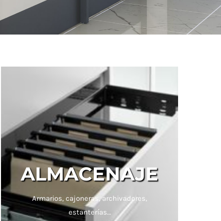
ALMACENAJE
Armarios, cajoneras, archivadores,
estanterías…