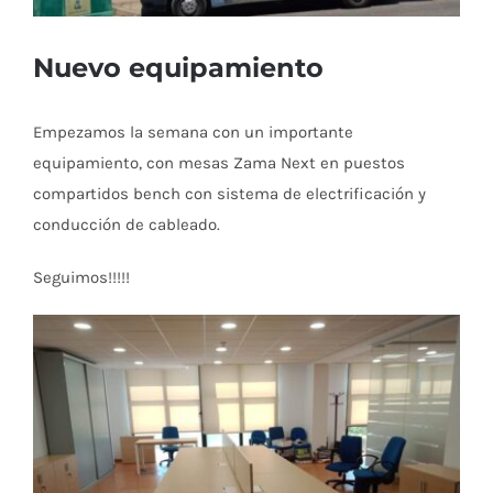
Mesas de reunión
Sillas de confidente
Cajoneras
Mobiliario Auxiliar
Nuevo equipamiento
Sillas y sillones de espera
Estanterías metálicas
Consignas
Estores y cortinas
Empezamos la semana con un importante
equipamiento, con mesas Zama Next en puestos
Butacas de Auditorio
Biombos
Venecianas
Artículos Guardería
compartidos bench con sistema de electrificación y
conducción de cableado.
Bancos y bancadas
Mesas Conferencia
Verticales
Armarios
Vestuarios y taquillas
Seguimos!!!!!
Call center
Enrollables
Mesas
Taquillas metálicas
Complementos
Mesas auxiliares
Taquillas metálicas
Taquillas melamina
Papeleras
Mobiliario Auxiliar
Taquillas fenólicas
Percheros