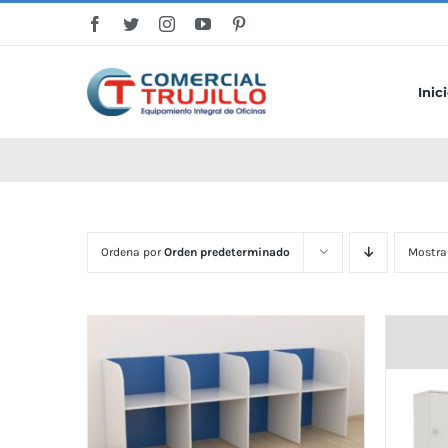
Saltar
al
contenido
Inic
Ordena por
Orden predeterminado
Mostra