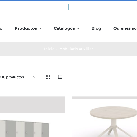
io
Productos
Catálogos
Blog
Quienes s
Inicio
/
Mobiliario auxiliar
r
16 productos