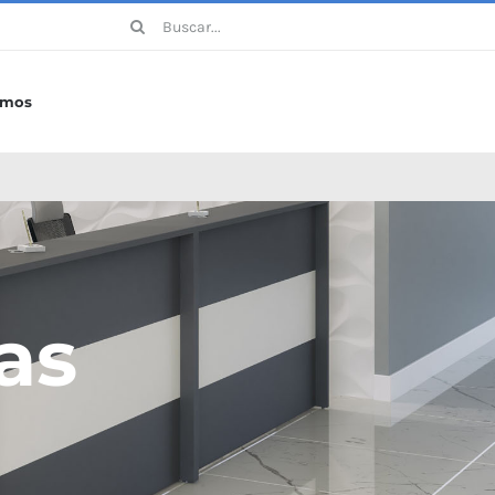
Buscar:
omos
vas