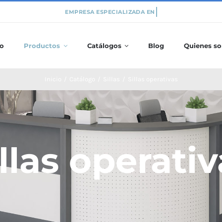
io
Productos
Catálogos
Blog
Quienes s
Inicio
/
Catálogo
/
Sillas
/
Sillas operativas
llas operati