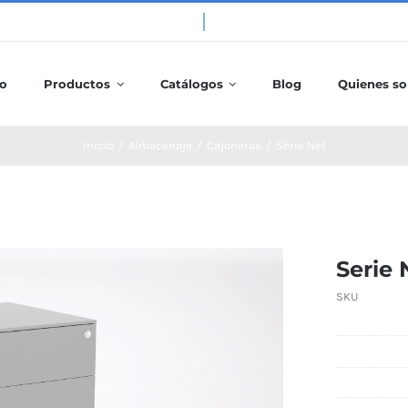
io
Productos
Catálogos
Blog
Quienes s
Inicio
/
Almacenaje
/
Cajoneras
/
Serie Net
Serie 
SKU