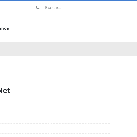
Buscar:
omos
Net