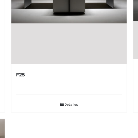
F25
Detalles