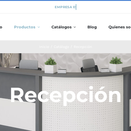
io
Productos
Catálogos
Blog
Quienes s
Inicio
/
Catálogo
/
Recepción
Recepción