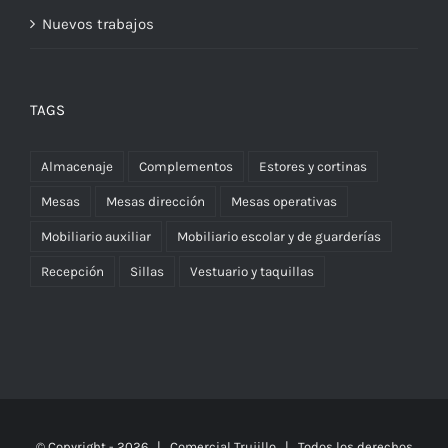
Nuevos trabajos
TAGS
Almacenaje
Complementos
Estores y cortinas
Mesas
Mesas dirección
Mesas operativas
Mobiliario auxiliar
Mobiliario escolar y de guarderías
Recepción
Sillas
Vestuario y taquillas
© Copyright -
2026 | Comercial Trujillo
| Todos los derechos