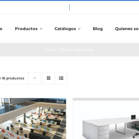
io
Productos
Catálogos
Blog
Quienes s
Inicio
/
Mesas operativas
r
16 productos