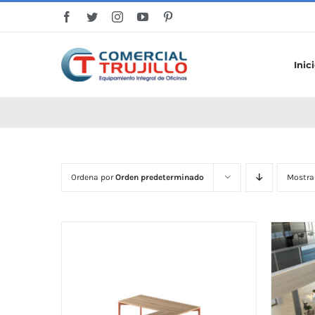
Saltar
al
contenido
Inic
Ordena por
Orden predeterminado
Mostra