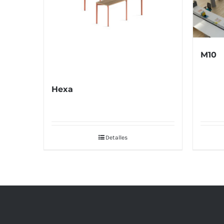
M10
Hexa
Detalles