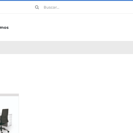
Buscar:
omos