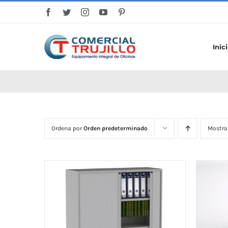
Saltar
al
contenido
Inic
Ordena por
Orden predeterminado
Mostra