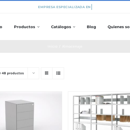
io
Productos
Catálogos
Blog
Quienes s
Inicio
/
Almacenaje
r
48 productos