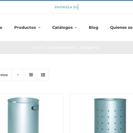
io
Productos
Catálogos
Blog
Quienes s
Inicio
/
Complementos
/
Paragüeros
uctos