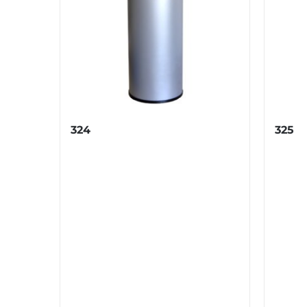
324
325