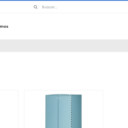
Buscar:
omos