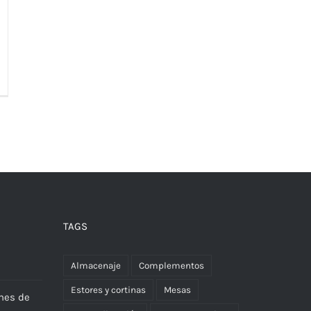
TAGS
Almacenaje
Complementos
Estores y cortinas
Mesas
nes de