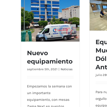
Equ
Mu
Nuevo
Equ
Dó
Dólm
equipamiento
Ant
septiembre 5th, 2021
|
Noticias
Nuevo equipamiento
julio 28
Empezamos la semana con
Para n
un importante
orgullo
equipamiento, con mesas
equipa
Zama Next en puestos