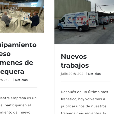
ipamiento
eso
Nuevos
ipamiento Mueso
lmenes de
enes de Antequera
trabajos
equera
julio 20th, 2021
|
Noticias
Nuevos trabajos
th, 2021
|
Noticias
Después de un último mes
uestra empresa es un
frenético, hoy volvemos a
 el participar en el
publicar unos de nuestros
miento del nuevo
trabajos más recientes, la