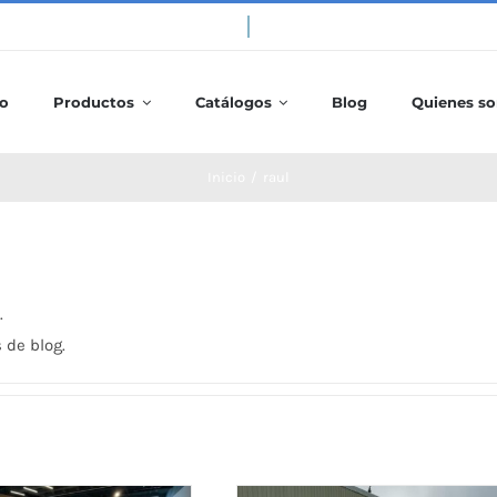
io
Productos
Catálogos
Blog
Quienes s
Inicio
/
raul
.
 de blog.