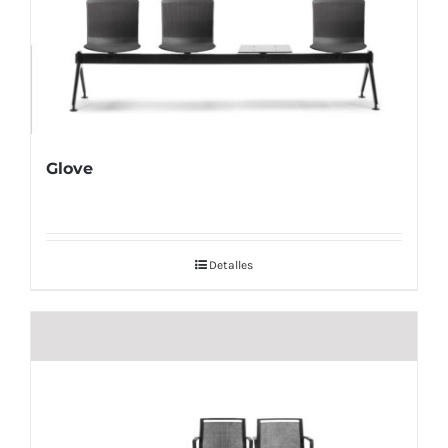
Mesas de reunión
Sillas de confidente
Cajoneras
Mobiliario Auxiliar
Sillas y sillones de espera
Estanterías metálicas
Consignas
Estores y cortinas
Glove
Butacas de Auditorio
Biombos
Venecianas
Artículos Guardería
Bancos y bancadas
Mesas Conferencia
Verticales
Armarios
Vestuarios y taquillas
Detalles
Call center
Enrollables
Mesas
Taquillas metálicas
Complementos
Mesas auxiliares
Taquillas metálicas
Taquillas melamina
Papeleras
Mobiliario Auxiliar
Taquillas fenólicas
Percheros