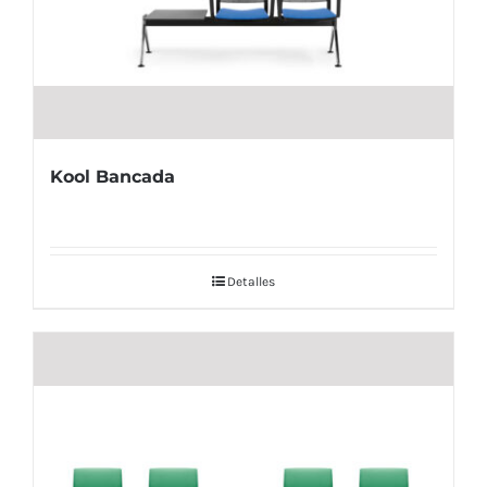
Bancos y percheros
Paragueros
Cabinas y encimeras fenólicas
Papeleras exterior
Kool Bancada
Consignas
Detalles