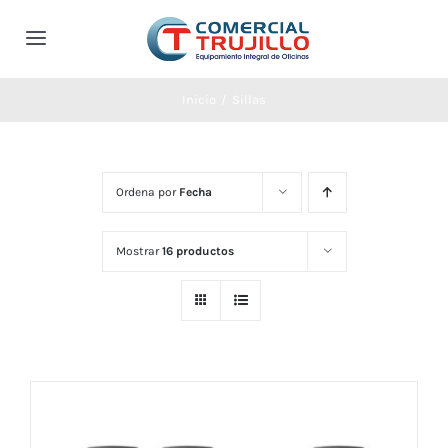
Saltar
al
Toggle
contenido
Navigation
Inicio
Inicio
/
Sillas
Productos
Ordena por
Fecha
Mesas
Catálogos
Mostrar
16 productos
Mesas de dirección
Sillas
Oficina
Blog
Mesas operativas
Sillas de dirección
Almacenaje
Quienes somos
Mesas para colectividades
Sillas operativas
Armarios
Recepción