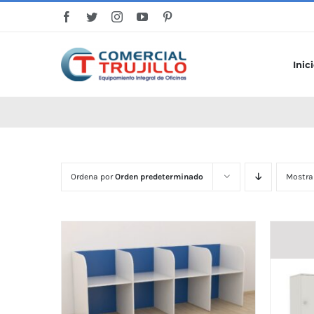
Saltar
al
contenido
Inic
Ordena por
Orden predeterminado
Mostra