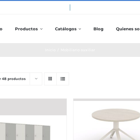
io
Productos
Catálogos
Blog
Quienes s
Inicio
/
Mobiliario auxiliar
r
48 productos