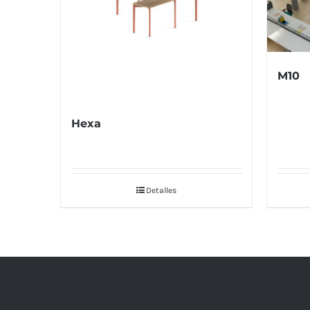
M10
Hexa
Detalles