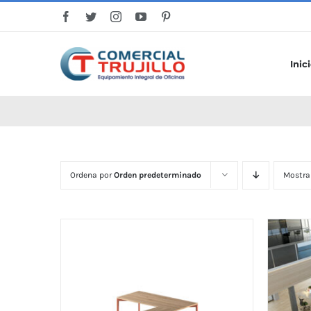
Saltar
al
contenido
Inic
Ordena por
Orden predeterminado
Mostra