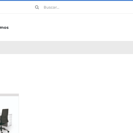
Buscar:
omos