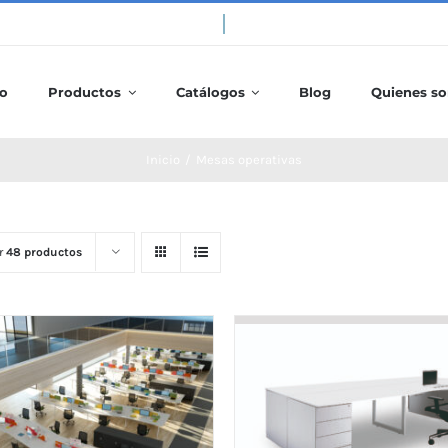
io
Productos
Catálogos
Blog
Quienes s
Inicio
/
Mesas operativas
r
48 productos