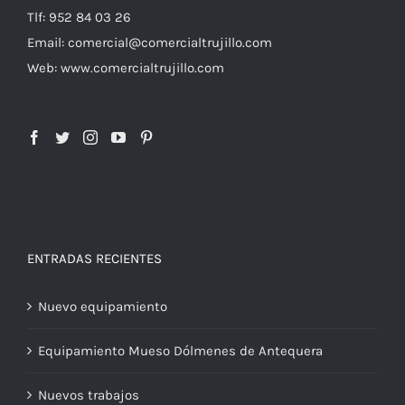
Tlf: 952 84 03 26
Email: comercial@comercialtrujillo.com
Bancos y percheros
Paragueros
Web: www.comercialtrujillo.com
Cabinas y encimeras fenólicas
Papeleras exterior
Consignas
ENTRADAS RECIENTES
Nuevo equipamiento
Equipamiento Mueso Dólmenes de Antequera
Nuevos trabajos