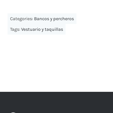
Bancos y percheros
Paragueros
Categories:
Bancos y percheros
Tags:
Vestuario y taquillas
Cabinas y encimeras fenólicas
Papeleras exterior
Consignas