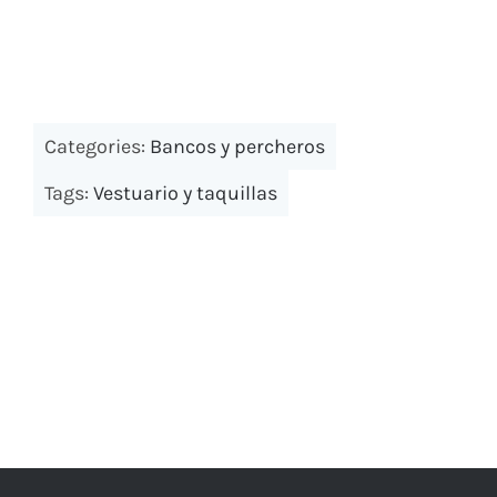
Bancos y percheros
Paragueros
Cabinas y encimeras fenólicas
Papeleras exterior
Categories:
Bancos y percheros
Tags:
Vestuario y taquillas
Consignas