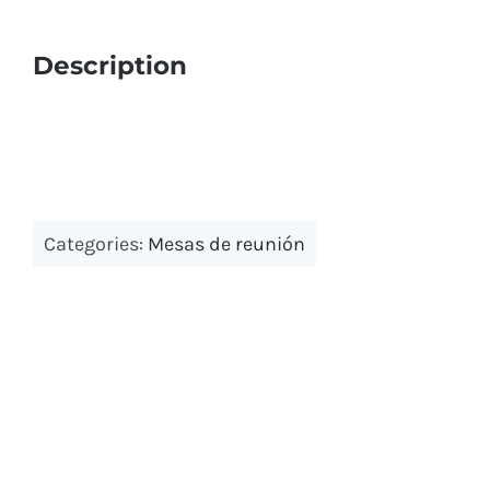
Description
Bancos y percheros
Paragueros
Cabinas y encimeras fenólicas
Papeleras exterior
Consignas
Categories:
Mesas de reunión