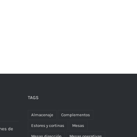
TAGS
Almacenaje
Complementos
Estores y cortinas
Mesas
nes de
Mesas dirección
Mesas operativas