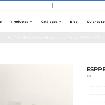
io
Productos
Catálogos
Blog
Quienes s
Inicio
/
Mobiliario escolar y de guardería
/
Mesas
/
ESPPB+ ESSTO
ESPPB
SKU