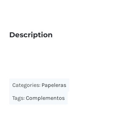
Bancos y percheros
Paragueros
Description
Cabinas y encimeras fenólicas
Papeleras exterior
Consignas
Categories:
Papeleras
Tags:
Complementos