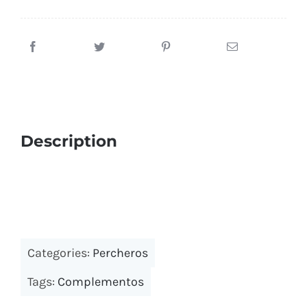
Bancos y percheros
Paragueros
Cabinas y encimeras fenólicas
Papeleras exterior
Consignas
Description
Categories:
Percheros
Tags:
Complementos