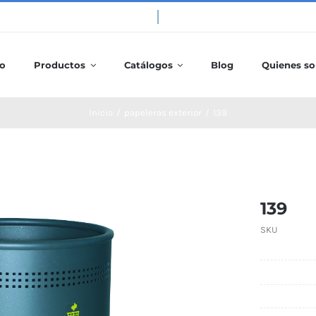
io
Productos
Catálogos
Blog
Quienes s
Inicio
/
papeleras exterior
/
139
139
SKU