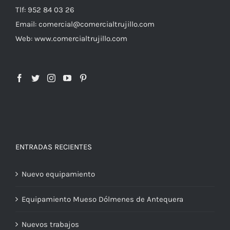
Tlf: 952 84 03 26
Email: comercial@comercialtrujillo.com
Bancos y percheros
Paragueros
Web: www.comercialtrujillo.com
Cabinas y encimeras fenólicas
Papeleras exterior
Consignas
ENTRADAS RECIENTES
Nuevo equipamiento
Equipamiento Mueso Dólmenes de Antequera
Nuevos trabajos